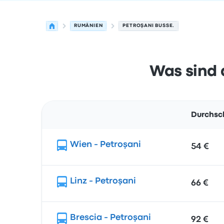
RUMÄNIEN
PETROŞANI BUSSE.
Was sind 
Durchsch
Route
Wien - Petroşani
54 €
Linz - Petroşani
66 €
Brescia - Petroşani
92 €