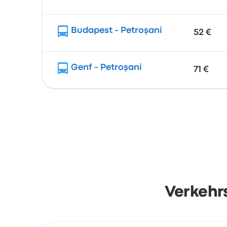
Budapest - Petroşani
52 €
Genf - Petroşani
71 €
Verkehr