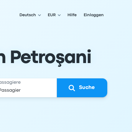
Deutsch
EUR
Hilfe
Einloggen
h Petroşani
assagiere
Suche