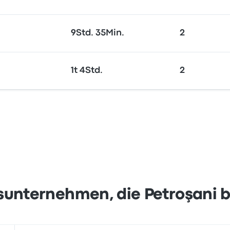
9Std. 35Min.
2
1t 4Std.
2
sunternehmen, die Petroşani 