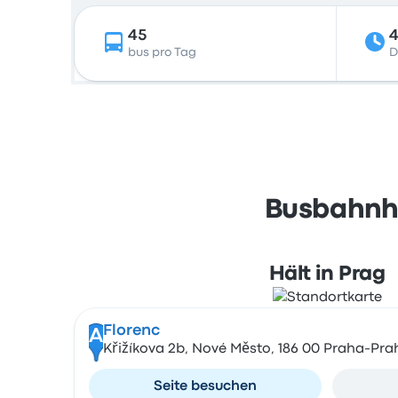
45
4
bus pro Tag
D
Busbahnhö
Hält in Prag
Florenc
A
Křižíkova 2b, Nové Město, 186 00 Praha-Pra
Seite besuchen