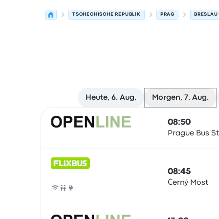
TSCHECHISCHE REPUBLIK
PRAG
BRESLAU
Heute, 6. Aug.
Morgen, 7. Aug.
Nächste Abfahrten von Prag nach Breslau am 7
Betrieben von
Fahrzeugtyp
Abfahrtszeit
Abfahrt
08:50
Prague Bus S
Bus
08:45
Černý Most
Bus