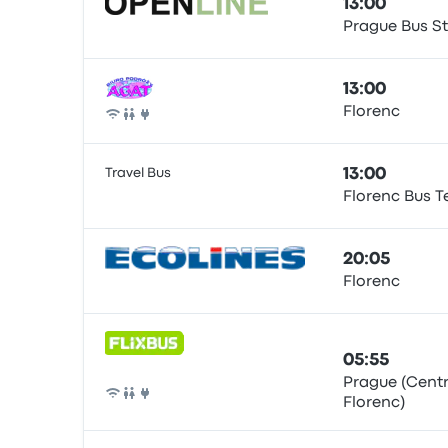
13:00
Prague Bus S
Bus
13:00
Florenc
Bus
Travel Bus
13:00
Florenc Bus T
Bus
20:05
Florenc
Bus
05:55
Prague (Centr
Florenc)
Bus