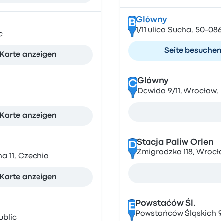
Glówny
B
1/11 ulica Sucha, 50-0
c
Seite besuche
Karte anzeigen
Glówny
C
Dawida 9/11, Wrocław,
Karte anzeigen
Stacja Paliw Orlen
D
Żmigrodzka 118, Wrocł
a 11, Czechia
Karte anzeigen
Powstaćów Śl.
E
Powstańców Śląskich 9
ublic