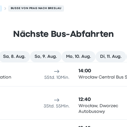
BUSSE VON PRAG NACH BRESLAU
Nächste Bus-Abfahrten
Sa, 8. Aug.
So, 9. Aug.
Mo, 10. Aug.
Di, 11. Aug.
. August
sort
Reisedauer
Ankunftszeit
Ankunftsort
Empfohlen
Preis 
14:00
tation
Wrocław Central Bus S
5Std. 10Min.
12:40
Wrocław, Dworzec
3Std. 55Min.
Autobusowy