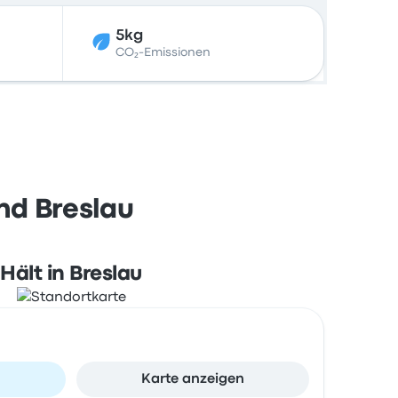
5kg
CO₂-Emissionen
nd Breslau
Hält in Breslau
n
Karte anzeigen