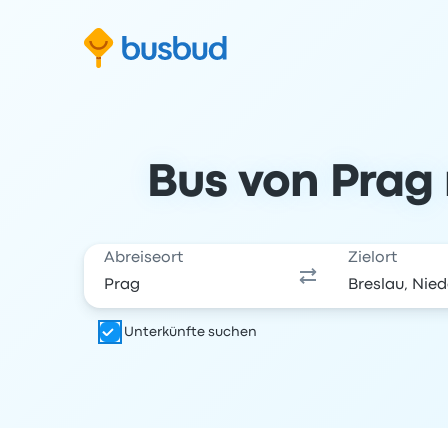
m Suchformular springen
Zur Fußzeile springen
Zum Inhalt springen
Bus von Prag 
Abreiseort
Zielort
Unterkünfte suchen