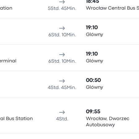
18:45
tation
Wrocław Central Bus S
5Std. 45Min.
19:10
Glówny
6Std. 10Min.
19:10
erminal
Glówny
6Std. 10Min.
00:50
Glówny
4Std. 45Min.
09:55
al Bus Station
Wrocław, Dworzec
4Std.
Autobusowy