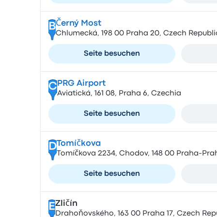
Černý Most
B
Chlumecká, 198 00 Praha 20, Czech Republi
Seite besuchen
PRG Airport
C
Aviatická, 161 08, Praha 6, Czechia
Seite besuchen
Tomíčkova
D
Tomíčkova 2234, Chodov, 148 00 Praha-Prah
Seite besuchen
Zličín
E
Drahoňovského, 163 00 Praha 17, Czech Rep