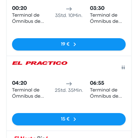
00:20
03:30
Terminal de
Terminal de
3Std. 10Min.
Ómnibus de
Ómnibus de
Reconquista
Resistencia
Keine Tags
19 €
Bus
04:20
06:55
Terminal de
Terminal de
2Std. 35Min.
Ómnibus de
Ómnibus de
Reconquista
Resistencia
Keine Tags
15 €