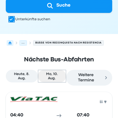
Suche
Unterkünfte suchen
...
BUSSE VON RECONQUISTA NACH RESISTENCIA
Nächste Bus-Abfahrten
Heute, 8.
Mo, 10.
Weitere
Aug.
Aug.
Termine
Nächste Abfahrten von Reconquista nach Resistencia a
Betrieben von
Fahrzeugtyp
Abfahrtszeit
Abfahrtsort
Rei
Bus
04:40
07:40