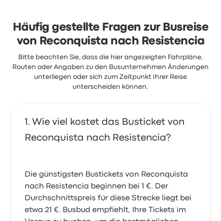
Ticketzugang und Personal, beschwerten sich aber
oft über WLAN. Ticketpreise von Via Bariloche für
diese Reise beginnen bei 15 €
Häufig gestellte Fragen zur Busreise
von Reconquista nach Resistencia
Bitte beachten Sie, dass die hier angezeigten Fahrpläne,
Routen oder Angaben zu den Busunternehmen Änderungen
unterliegen oder sich zum Zeitpunkt Ihrer Reise
unterscheiden können.
Wie viel kostet das Busticket von
Reconquista nach Resistencia?
Die günstigsten Bustickets von Reconquista
nach Resistencia beginnen bei 1 €. Der
Durchschnittspreis für diese Strecke liegt bei
etwa 21 €. Busbud empfiehlt, Ihre Tickets im