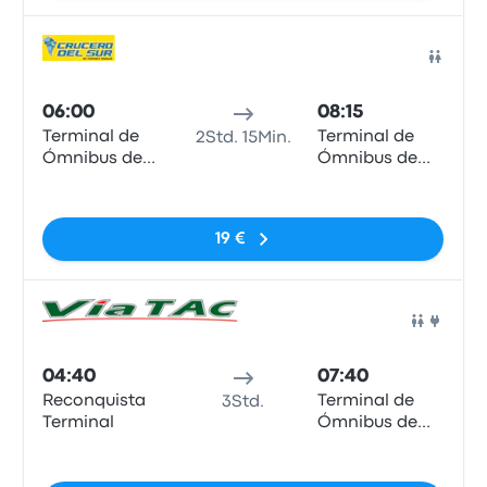
Bus
06:00
08:15
Terminal de
Terminal de
2Std. 15Min.
Ómnibus de
Ómnibus de
Reconquista
Resistencia
Keine Tags
19 €
Bus
04:40
07:40
Reconquista
Terminal de
3Std.
Terminal
Ómnibus de
Resistencia
Keine Tags