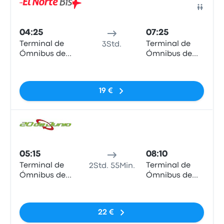
Bus
04:25
07:25
Terminal de
Terminal de
3Std.
Ómnibus de
Ómnibus de
Reconquista
Resistencia
Keine Tags
19 €
Bus
05:15
08:10
Terminal de
Terminal de
2Std. 55Min.
Ómnibus de
Ómnibus de
Reconquista
Resistencia
Keine Tags
22 €