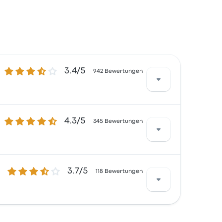
3.4 von 5 Sternen
3.4/5
942 Bewertungen
4.3 von 5 Sternen
4.3/5
 waren besonders zufrieden mit der
345 Bewertungen
orte für diese Reise beginnen bei 33 €
3.7 von 5 Sternen
3.7/5
 waren besonders zufrieden mit Personal
118 Bewertungen
38 €