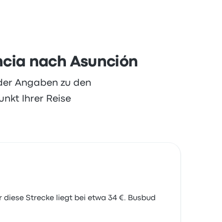
waren besonders zufrieden mit der
iese Reise beginnen bei 21 €
encia nach Asunción
oder Angaben zu den
nkt Ihrer Reise
 diese Strecke liegt bei etwa 34 €. Busbud