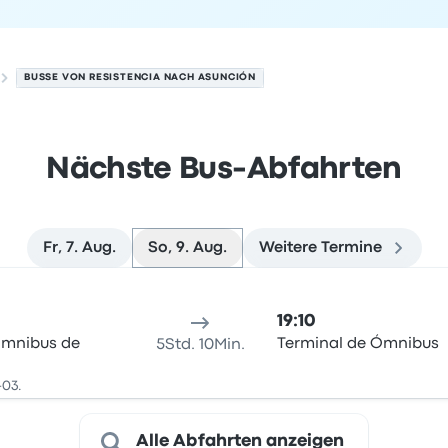
BUSSE VON RESISTENCIA NACH ASUNCIÓN
Nächste Bus-Abfahrten
Fr, 7. Aug.
So, 9. Aug.
Weitere Termine
ión am 9. August
sort
Reisedauer
Ankunftszeit
Ankunftsort
Empfohlen
Preis 
19:10
Ómnibus de
Terminal de Ómnibus
5Std. 10Min.
-03.
Alle Abfahrten anzeigen