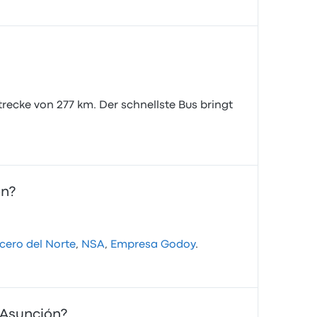
trecke von 277 km. Der schnellste Bus bringt
ón?
cero del Norte
,
NSA
,
Empresa Godoy
.
 Asunción?