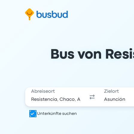
m Suchformular springen
Zur Fußzeile springen
Zum Inhalt springen
Bus von Resi
Abreiseort
Zielort
Unterkünfte suchen