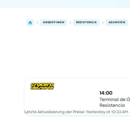
ARGENTINIEN
RESISTENCIA
ASUNCIÓN
Nächste Abfahrten von Resistencia nach Asunc
Betrieben von
Fahrzeugtyp
Abfahrtszeit
Abfahrt
14:00
Terminal de 
Resistencia
Bus
Letzte Aktualisierung der Preise: Yesterday at 10:23 AM 