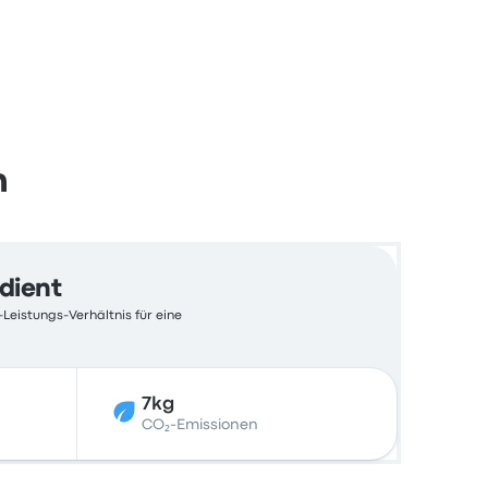
n
edient
-Leistungs-Verhältnis für eine
7kg
CO₂-Emissionen