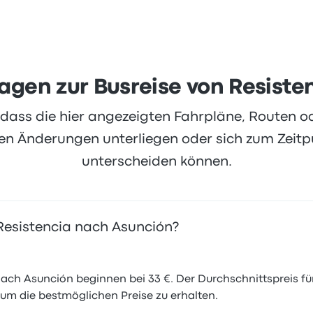
ternehmen auf Busbud mit 3.7 Sternen bewertet. Reisende 
h aber oft über WLAN. Ticketpreise von Empresa Godoy für d
ragen zur Busreise von Resist
, dass die hier angezeigten Fahrpläne, Routen 
 Änderungen unterliegen oder sich zum Zeitpu
unterscheiden können.
 Resistencia nach Asunción?
ach Asunción beginnen bei 33 €. Der Durchschnittspreis für
 um die bestmöglichen Preise zu erhalten.