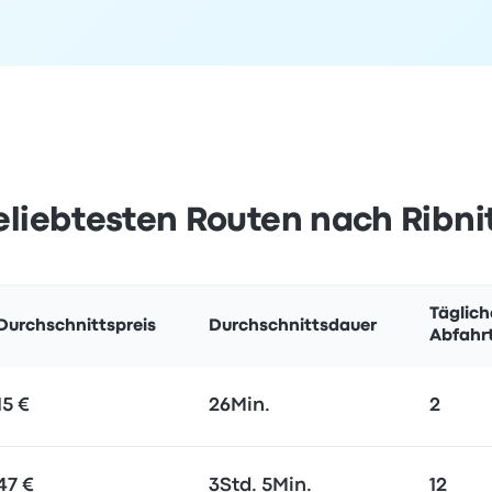
beliebtesten Routen nach Ribn
Täglich
Durchschnittspreis
Durchschnittsdauer
Abfahr
15 €
26Min.
2
47 €
3Std. 5Min.
12