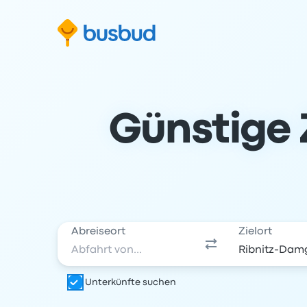
m Suchformular springen
Zur Fußzeile springen
Zum Inhalt springen
Günstige 
Abreiseort
Zielort
Unterkünfte suchen