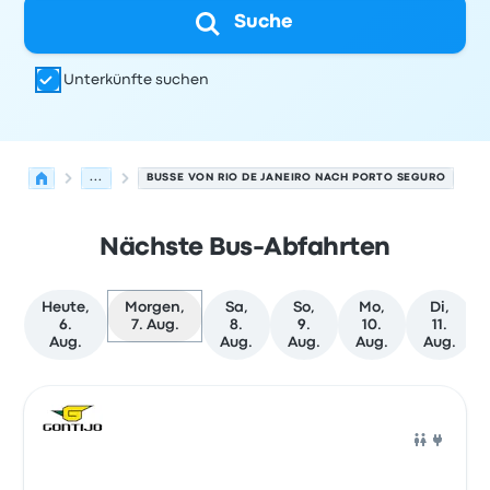
Suche
Unterkünfte suchen
...
BUSSE VON RIO DE JANEIRO NACH PORTO SEGURO
Nächste Bus-Abfahrten
Heute,
Morgen,
Sa,
So,
Mo,
Di,
6.
7. Aug.
8.
9.
10.
11.
Aug.
Aug.
Aug.
Aug.
Aug.
Nächste Abfahrten von Rio de Janeiro nach Porto Segur
Betrieben von
Fahrzeugtyp
Abfahrtszeit
Abfahrtsort
Rei
Bus