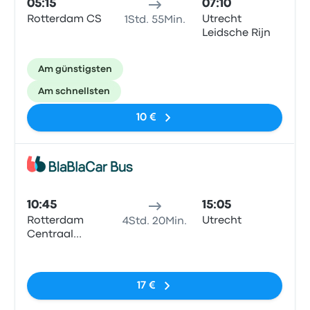
05:15
07:10
Rotterdam CS
Utrecht
1Std. 55Min.
Leidsche Rijn
Am günstigsten
Am schnellsten
10 €
Bus
10:45
15:05
Rotterdam
Utrecht
4Std. 20Min.
Centraal
Station
Keine Tags
17 €