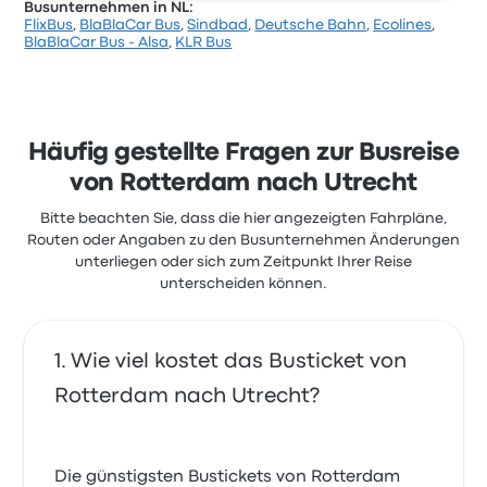
Busunternehmen in NL:
FlixBus
,
BlaBlaCar Bus
,
Sindbad
,
Deutsche Bahn
,
Ecolines
,
Basierend auf 15043 Bewertungen wurde das
BlaBlaCar Bus - Alsa
,
KLR Bus
Unternehmen auf Busbud mit 3.5 Sternen bewertet.
Reisende waren besonders zufrieden mit der
Ticketzugang und die Temperatur, beschwerten
sich aber oft über WLAN. Ticketpreise von FlixBus für
diese Reise beginnen bei 9 €
Häufig gestellte Fragen zur Busreise
von Rotterdam nach Utrecht
Bitte beachten Sie, dass die hier angezeigten Fahrpläne,
Routen oder Angaben zu den Busunternehmen Änderungen
unterliegen oder sich zum Zeitpunkt Ihrer Reise
unterscheiden können.
Wie viel kostet das Busticket von
Rotterdam nach Utrecht?
Die günstigsten Bustickets von Rotterdam