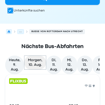
Unterkünfte suchen
...
BUSSE VON ROTTERDAM NACH UTRECHT
Nächste Bus-Abfahrten
Heute,
Morgen,
Di,
Mi,
Do,
Fr,
9.
10. Aug.
11.
12.
13.
14.
Aug.
Aug.
Aug.
Aug.
Aug.
Nächste Abfahrten von Rotterdam nach Utrecht am 10.
Betrieben von
Fahrzeugtyp
Abfahrtszeit
Abfahrtsort
Rei
Bus