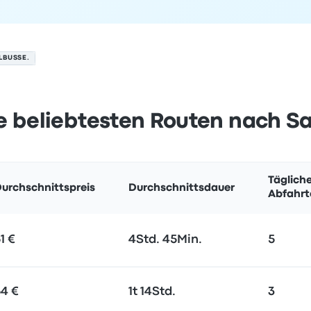
LBUSSE.
e beliebtesten Routen nach S
Täglich
urchschnittspreis
Durchschnittsdauer
Abfahrt
1 €
4Std. 45Min.
5
4 €
1t 14Std.
3