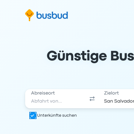
m Suchformular springen
Zur Fußzeile springen
Zum Inhalt springen
Günstige Bus
Abreiseort
Zielort
Unterkünfte suchen