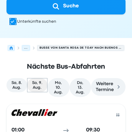
Suche
Unterkünfte suchen
...
BUSSE VON SANTA ROSA DE TOAY NACH BUENOS AIRES
Nächste Bus-Abfahrten
Sa, 8.
So, 9.
Mo,
Do,
Weitere
Aug.
Aug.
10.
13.
Termine
Aug.
Aug.
Nächste Abfahrten von Santa Rosa de Toay nach Buenos
Betrieben von
Fahrzeugtyp
Abfahrtszeit
Abfahrtsort
Rei
Bus
01:00
09:30