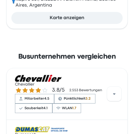
Aires, Argentina
Karte anzeigen
Busunternehmen vergleichen
Chevallier
3.8 von 5 Sternen
3.8/5
2.553 Bewertungen
Mitarbeiter
4.5
Pünktlichkeit
3.2
Sauberkeit
4.1
WLAN
1.7
Basierend auf 2553 Bewertungen wurde das