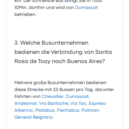
km. Der schnellste Bus bringt Sie in 7Std.
10Min. dorthin und wird von
Dumascat
betrieben.
Welche Busunternehmen
bedienen die Verbindung von Santa
Rosa de Toay nach Buenos Aires?
Mehrere große Busunternehmen bedienen
diese Strecke mit 23 Bussen pro Tag, darunter
Fahrten von
Chevallier
,
Dumascat
,
Andesmar
,
Via Bariloche
,
Via Tac
,
Expreso
Alberino
,
Platabus
,
Flechabus
,
Pullman
General Belgrano
.