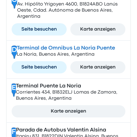
C
Av. Hipólito Yrigoyen 4600, B1824ABO Lanús
Oeste, Cdad. Autónoma de Buenos Aires,
Argentina
Seite besuchen
Karte anzeigen
Terminal de Omnibus La Noria Puente
D
La Noria, Buenos Aires, Argentina
Seite besuchen
Karte anzeigen
Terminal Puente La Noria
E
Corrientes 434, B1832ELJ Lomas de Zamora,
Buenos Aires, Argentina
Karte anzeigen
Parada de Autobus Valentin Alsina
F
Itapiru 831, B1822DIN Valentín Alsina, Buenos