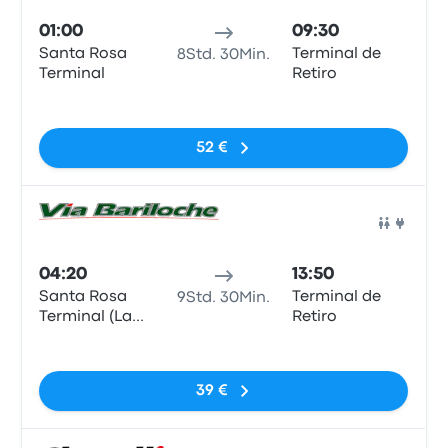
01:00
09:30
Santa Rosa
Terminal de
8Std. 30Min.
Terminal
Retiro
Keine Tags
52 €
Bus
04:20
13:50
Santa Rosa
Terminal de
9Std. 30Min.
Terminal (La
Retiro
Pampa - ARG)
Keine Tags
39 €