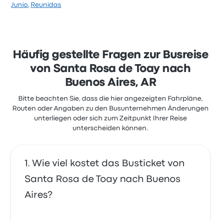
Basierend auf 586 Bewertungen wurde das
Junio
,
Reunidas
Unternehmen auf Busbud mit 3.7 Sternen bewertet.
Reisende waren besonders zufrieden mit der
Abfahrtsort und der Ticketzugang, beschwerten
sich aber oft über WLAN. Ticketpreise von Pullman
General Belgrano für diese Reise beginnen bei 21 €
Häufig gestellte Fragen zur Busreise
von Santa Rosa de Toay nach
Buenos Aires, AR
Bitte beachten Sie, dass die hier angezeigten Fahrpläne,
Routen oder Angaben zu den Busunternehmen Änderungen
unterliegen oder sich zum Zeitpunkt Ihrer Reise
unterscheiden können.
Wie viel kostet das Busticket von
Santa Rosa de Toay nach Buenos
Aires?