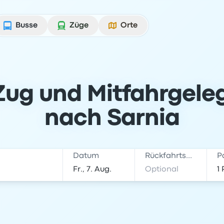
Busse
Züge
Orte
Zug und Mitfahrgele
nach Sarnia
Datum
Rückfahrtsdatum
P