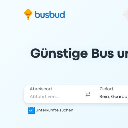
m Suchformular springen
Zur Fußzeile springen
Zum Inhalt springen
Günstige Bus u
Abreiseort
Zielort
Unterkünfte suchen