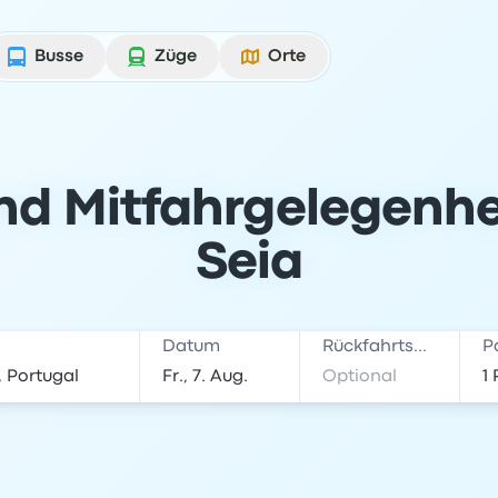
Busse
Züge
Orte
nd Mitfahrgelegenhe
Seia
Datum
Rückfahrtsdatum
P