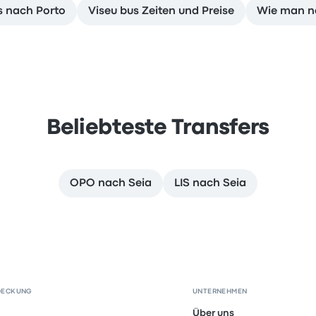
s nach Porto
Viseu bus Zeiten und Preise
Wie man na
Beliebteste Transfers
OPO nach Seia
LIS nach Seia
DECKUNG
UNTERNEHMEN
Über uns