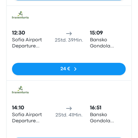
Bus
12:30
15:09
Sofia Airport
Bansko
2Std. 39Min.
Departure
Gondola
Terminal 1
(Traventuria
Keine Tags
Ski)
24 €
Bus
14:10
16:51
Sofia Airport
Bansko
2Std. 41Min.
Departure
Gondola
Terminal 1
(Traventuria
Keine Tags
Ski)