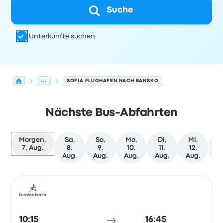
Suche
Unterkünfte suchen
...
SOFIA FLUGHAFEN NACH BANSKO
Nächste Bus-Abfahrten
Morgen,
Sa,
So,
Mo,
Di,
Mi,
D
7. Aug.
8.
9.
10.
11.
12.
1
Aug.
Aug.
Aug.
Aug.
Aug.
A
Nächste Abfahrten von Sofia nach Bansko am 7. Augus
Betrieben von
Fahrzeugtyp
Abfahrtszeit
Abfahrtsort
Rei
Bus
10:15
16:45