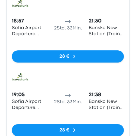
Bus
18:57
21:30
Sofia Airport
Bansko New
2Std. 33Min.
Departure
Station (Train
Terminal 1
Station)
Keine Tags
28 €
Bus
19:05
21:38
Sofia Airport
Bansko New
2Std. 33Min.
Departure
Station (Train
Terminal 1
Station)
Keine Tags
28 €