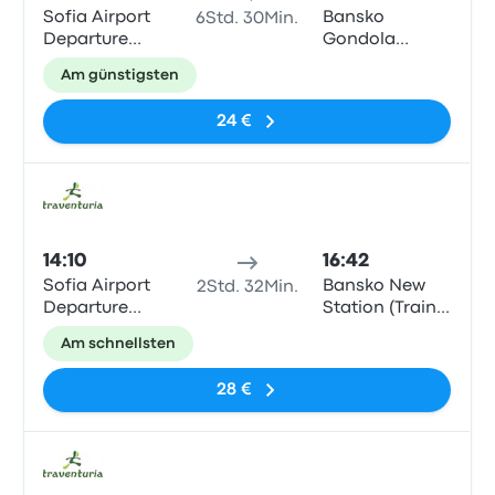
Sofia Airport
Bansko
6Std. 30Min.
Departure
Gondola
Terminal 1
(Traventuria
Am günstigsten
Ski)
24 €
Bus
14:10
16:42
Sofia Airport
Bansko New
2Std. 32Min.
Departure
Station (Train
Terminal 1
Station)
Am schnellsten
28 €
Bus