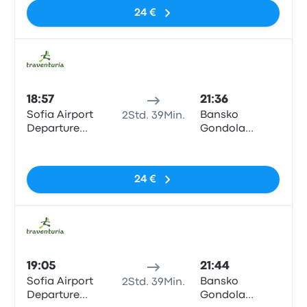
24 €
Bus
18:57
21:36
Sofia Airport
Bansko
2Std. 39Min.
Departure
Gondola
Terminal 1
(Traventuria
Keine Tags
Ski)
24 €
Bus
19:05
21:44
Sofia Airport
Bansko
2Std. 39Min.
Departure
Gondola