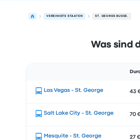
VEREINIGTE STAATEN
ST. GEORGE BUSSE.
Was sind d
Durc
Route
Las Vegas - St. George
43 
Salt Lake City - St. George
70 
Mesquite - St. George
27 