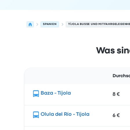
SPANIEN
TÍJOLA BUSSE UND MITFAHRGELEGENHE
Was sin
Durchsc
Route
Baza - Tíjola
8 €
Olula del Río - Tíjola
6 €