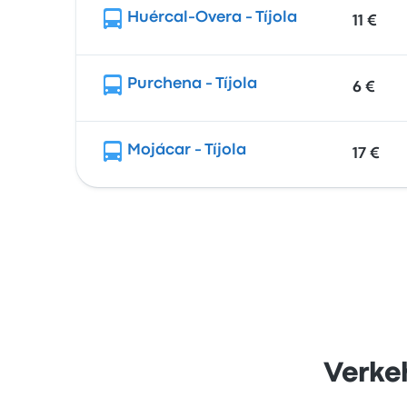
Huércal-Overa - Tíjola
11 €
Purchena - Tíjola
6 €
Mojácar - Tíjola
17 €
Verke