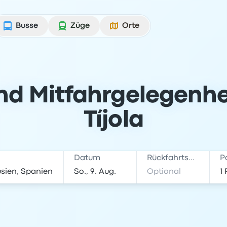
Busse
Züge
Orte
nd Mitfahrgelegenhe
Tíjola
Datum
Rückfahrtsdatum
P