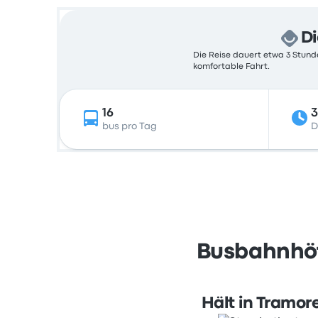
Di
Die Reise dauert etwa 3 Stunde
komfortable Fahrt.
16
3
bus pro Tag
D
Busbahnhöf
Hält in Tramor