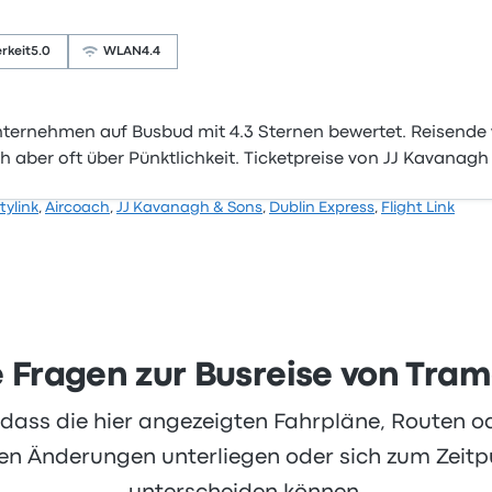
rkeit
5.0
WLAN
4.4
ternehmen auf Busbud mit 4.3 Sternen bewertet. Reisende 
 aber oft über Pünktlichkeit. Ticketpreise von JJ Kavanagh 
tylink
,
Aircoach
,
JJ Kavanagh & Sons
,
Dublin Express
,
Flight Link
e Fragen zur Busreise von Tra
, dass die hier angezeigten Fahrpläne, Routen 
 Änderungen unterliegen oder sich zum Zeitpu