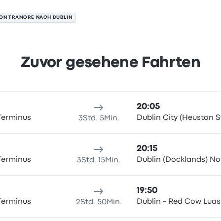
ON TRAMORE NACH DUBLIN
Zuvor gesehene Fahrten
 7. August
sort
Reisedauer
Ankunftszeit
Ankunftsort
Preis und Buchun
20:05
Terminus
Dublin City (Heuston S
3Std. 5Min.
20:15
Terminus
Dublin (Docklands) No
3Std. 15Min.
19:50
Terminus
Dublin - Red Cow Luas
2Std. 50Min.