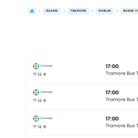
IRLAND
TRAMORE
DUBLIN
BUSSE V
Nächste Abfahrten von Tramore nach Dublin am
Betrieben von
Fahrzeugtyp
Abfahrtszeit
Abfahrt
17:00
Tramore Bus 
Bus
17:00
Tramore Bus 
Bus
17:00
Tramore Bus 
Bus