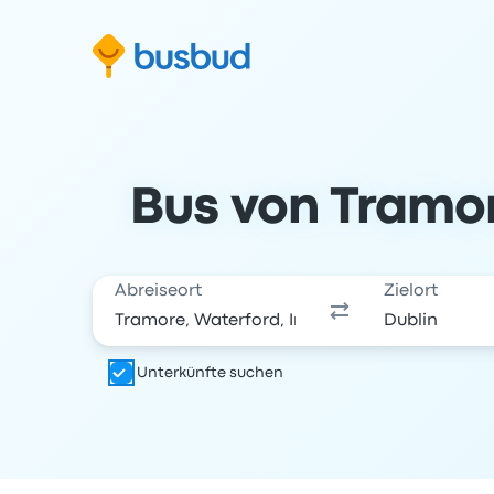
m Suchformular springen
Zur Fußzeile springen
Zum Inhalt springen
Bus von Tramor
Abreiseort
Zielort
Unterkünfte suchen