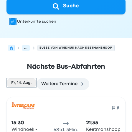
Suche
Unterkünfte suchen
...
BUSSE VON WINDHUK NACH KEETMANSHOOP
Nächste Bus-Abfahrten
Fr, 14. Aug.
Weitere Termine
Nächste Abfahrten von Windhuk nach Keetmanshoop am
Betrieben von
Fahrzeugtyp
Abfahrtszeit
Abfahrtsort
Rei
Bus
15:30
21:35
Windhoek -
Keetmanshoop
6Std. 5Min.