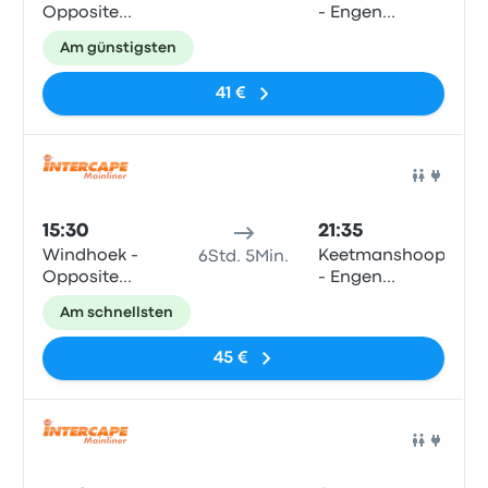
Opposite
- Engen
Intercape
Garage,
Am günstigsten
office
Lafenis
41 €
Bus
15:30
21:35
Windhoek -
Keetmanshoop
6Std. 5Min.
Opposite
- Engen
Intercape
Garage,
Am schnellsten
office
Lafenis
45 €
Bus