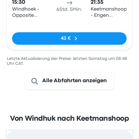
15:30
21:35
Windhoek -
Keetmanshoop
6Std. 5Min.
Opposite
- Engen
Intercape
Garage,
Keine Tags
office
Lafenis
43 €
Letzte Aktualisierung der Preise: letzten Samstag um 08:48
Uhr CAT.
Alle Abfahrten anzeigen
Von Windhuk nach Keetmanshoop