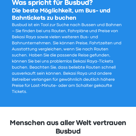
Was spricht für Busbud?
Die beste Möglichkeit, um Bus- und
Bahntickets zu buchen
Busbud ist ein Tool zur Suche nach Bussen und Bahnen
– Sie finden bei uns Routen, Fahrpläne und Preise von
Bekasi Raya sowie vielen weiteren Bus- und
Bahnunternehmen. Sie können Preise, Fahrtzeiten und
Ausstattung vergleichen, wenn Sie nach Routen
suchen. Haben Sie die passende Reise gefunden,
können Sie bei uns problemlos Bekasi Raya-Tickets
buchen. Beachten Sie, dass beliebte Routen schnell
ausverkauft sein können. Bekasi Raya und andere
Betreiber verlangen für gewöhnlich deutlich höhere
Preise für Last-Minute- oder am Schalter gekaufte
Tickets.
Menschen aus aller Welt vertrauen
Busbud