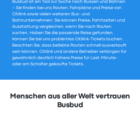
Busbud ist ein Tool zur Suche nach Bussen und Bahnen
– Sie finden bei uns Routen, Fahrpläne und Preise von
Citilink sowie vielen weiteren Bus- und
Bahnunternehmen. Sie können Preise, Fahrtzeiten und
Ausstattung vergleichen, wenn Sie nach Routen
suchen. Haben Sie die passende Reise gefunden,
können Sie bei uns problemlos Citilink-Tickets buchen.
Beachten Sie, dass beliebte Routen schnell ausverkauft
sein können. Citilink und andere Betreiber verlangen für
gewöhnlich deutlich höhere Preise für Last-Minute-
oder am Schalter gekaufte Tickets.
Menschen aus aller Welt vertrauen
Busbud