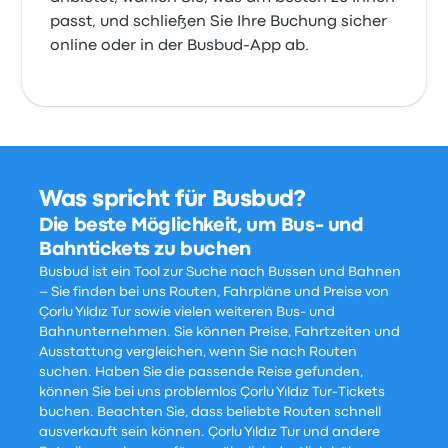
passt, und schließen Sie Ihre Buchung sicher
online oder in der Busbud-App ab.
Was spricht für Busbud?
Die beste Möglichkeit, um Bus- und
Bahntickets zu buchen
Busbud ist ein Tool zur Suche nach Bussen und Bahnen
– Sie finden bei uns Routen, Fahrpläne und Preise von
Çorlu Yıldız Tur sowie vielen weiteren Bus- und
Bahnunternehmen. Sie können Preise, Fahrtzeiten und
Ausstattung vergleichen, wenn Sie nach Routen
suchen. Haben Sie die passende Reise gefunden,
können Sie bei uns problemlos Çorlu Yıldız Tur-Tickets
buchen. Beachten Sie, dass beliebte Routen schnell
ausverkauft sein können. Çorlu Yıldız Tur und andere