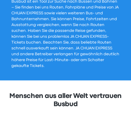
Busbud ist ein Tool zur Suche nach Bussen und Bahnen
– Sie finden bei uns Routen, Fahrpläne und Preise von JA
CHUAN EXPRESS sowie vielen weiteren Bus- und
Bahnunternehmen. Sie können Preise, Fahrtzeiten und
Ausstattung vergleichen, wenn Sie nach Routen
suchen. Haben Sie die passende Reise gefunden,
können Sie bei uns problemlos JA CHUAN EXPRESS-
Tickets buchen. Beachten Sie, dass beliebte Routen
schnell ausverkauft sein können. JA CHUAN EXPRESS
und andere Betreiber verlangen für gewöhnlich deutlich
höhere Preise für Last-Minute- oder am Schalter
gekaufte Tickets.
Menschen aus aller Welt vertrauen
Busbud