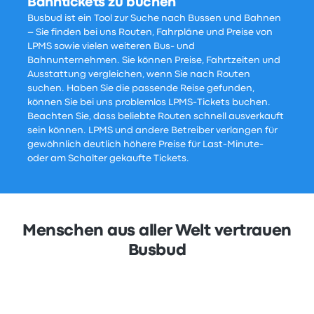
Bahntickets zu buchen
Busbud ist ein Tool zur Suche nach Bussen und Bahnen
– Sie finden bei uns Routen, Fahrpläne und Preise von
LPMS sowie vielen weiteren Bus- und
Bahnunternehmen. Sie können Preise, Fahrtzeiten und
Ausstattung vergleichen, wenn Sie nach Routen
suchen. Haben Sie die passende Reise gefunden,
können Sie bei uns problemlos LPMS-Tickets buchen.
Beachten Sie, dass beliebte Routen schnell ausverkauft
sein können. LPMS und andere Betreiber verlangen für
gewöhnlich deutlich höhere Preise für Last-Minute-
oder am Schalter gekaufte Tickets.
Menschen aus aller Welt vertrauen
Busbud