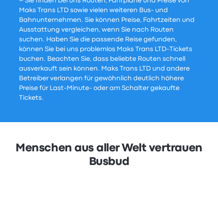
– Sie finden bei uns Routen, Fahrpläne und Preise von
Maks Trans LTD sowie vielen weiteren Bus- und
Bahnunternehmen. Sie können Preise, Fahrtzeiten und
Ausstattung vergleichen, wenn Sie nach Routen
suchen. Haben Sie die passende Reise gefunden,
können Sie bei uns problemlos Maks Trans LTD-Tickets
buchen. Beachten Sie, dass beliebte Routen schnell
ausverkauft sein können. Maks Trans LTD und andere
Betreiber verlangen für gewöhnlich deutlich höhere
Preise für Last-Minute- oder am Schalter gekaufte
Tickets.
Menschen aus aller Welt vertrauen
Busbud