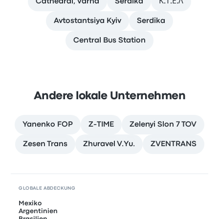
Cathedral, Varna
Serdika
Κ.Τ.Ε.Λ
Avtostantsiya Kyiv
Serdika
Central Bus Station
Andere lokale Unternehmen
Yanenko FOP
Z-TIME
Zelenyi Slon 7 TOV
Zesen Trans
Zhuravel V.Yu.
ZVENTRANS
GLOBALE ABDECKUNG
Mexiko
Argentinien