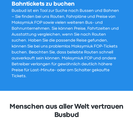
Bahntickets zu buchen
Busbud ist ein Tool zur Suche nach Bussen und Bahnen
– Sie finden bei uns Routen, Fahrpläne und Preise von
Maksymiuk FOP sowie vielen weiteren Bus- und
Bahnunternehmen. Sie können Preise, Fahrtzeiten und
Ausstattung vergleichen, wenn Sie nach Routen
suchen. Haben Sie die passende Reise gefunden,
können Sie bei uns problemlos Maksymiuk FOP-Tickets
buchen. Beachten Sie, dass beliebte Routen schnell
ausverkauft sein können. Maksymiuk FOP und andere
Betreiber verlangen für gewöhnlich deutlich höhere
Preise für Last-Minute- oder am Schalter gekaufte
Tickets.
Menschen aus aller Welt vertrauen
Busbud