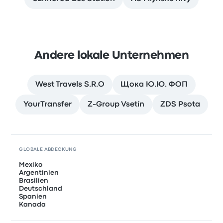
Andere lokale Unternehmen
West Travels S.R.O
Щока Ю.Ю. ФОП
YourTransfer
Z-Group Vsetín
ZDS Psota
GLOBALE ABDECKUNG
Mexiko
Argentinien
Brasilien
Deutschland
Spanien
Kanada