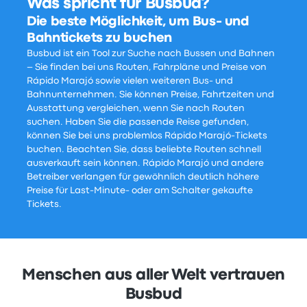
Was spricht für Busbud?
Die beste Möglichkeit, um Bus- und
Bahntickets zu buchen
Busbud ist ein Tool zur Suche nach Bussen und Bahnen
– Sie finden bei uns Routen, Fahrpläne und Preise von
Rápido Marajó sowie vielen weiteren Bus- und
Bahnunternehmen. Sie können Preise, Fahrtzeiten und
Ausstattung vergleichen, wenn Sie nach Routen
suchen. Haben Sie die passende Reise gefunden,
können Sie bei uns problemlos Rápido Marajó-Tickets
buchen. Beachten Sie, dass beliebte Routen schnell
ausverkauft sein können. Rápido Marajó und andere
Betreiber verlangen für gewöhnlich deutlich höhere
Preise für Last-Minute- oder am Schalter gekaufte
Tickets.
Menschen aus aller Welt vertrauen
Busbud