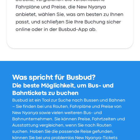
Fahrpläne und Preise, die New Nyanya
anbietet, wählen Sie, was am besten zu Ihnen
passt, und schließen Sie Ihre Buchung sicher
online oder in der Busbud-App ab.
Was spricht für Busbud?
Die beste Möglichkeit, um Bus- und
Bahntickets zu buchen
Busbud ist ein Tool zur Suche nach Bussen und Bahnen
– Sie finden bei uns Routen, Fahrpläne und Preise von
New Nyanya sowie vielen weiteren Bus- und
Bahnunternehmen. Sie können Preise, Fahrtzeiten und
Ausstattung vergleichen, wenn Sie nach Routen
suchen. Haben Sie die passende Reise gefunden,
können Sie bei uns problemlos New Nyanya-Tickets