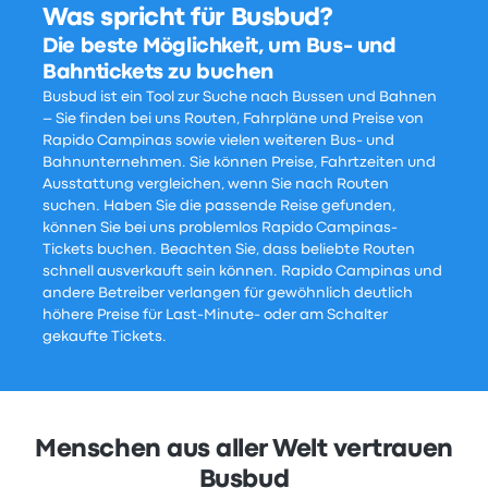
Was spricht für Busbud?
Die beste Möglichkeit, um Bus- und
Bahntickets zu buchen
Busbud ist ein Tool zur Suche nach Bussen und Bahnen
– Sie finden bei uns Routen, Fahrpläne und Preise von
Rapido Campinas sowie vielen weiteren Bus- und
Bahnunternehmen. Sie können Preise, Fahrtzeiten und
Ausstattung vergleichen, wenn Sie nach Routen
suchen. Haben Sie die passende Reise gefunden,
können Sie bei uns problemlos Rapido Campinas-
Tickets buchen. Beachten Sie, dass beliebte Routen
schnell ausverkauft sein können. Rapido Campinas und
andere Betreiber verlangen für gewöhnlich deutlich
höhere Preise für Last-Minute- oder am Schalter
gekaufte Tickets.
Menschen aus aller Welt vertrauen
Busbud