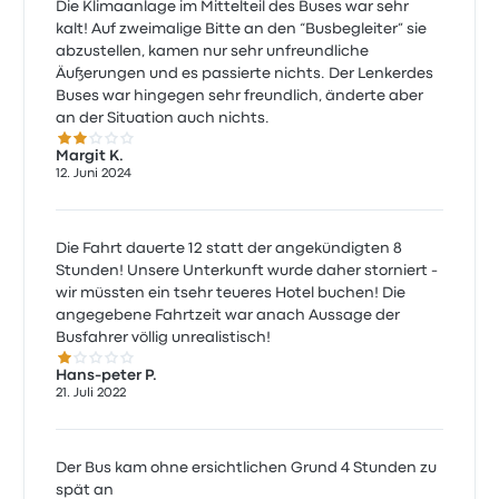
Die Klimaanlage im Mittelteil des Buses war sehr
kalt! Auf zweimalige Bitte an den “Busbegleiter” sie
abzustellen, kamen nur sehr unfreundliche
Äußerungen und es passierte nichts. Der Lenkerdes
Buses war hingegen sehr freundlich, änderte aber
an der Situation auch nichts.
2.0 von 5 Sternen
Margit K.
12. Juni 2024
Die Fahrt dauerte 12 statt der angekündigten 8
Stunden! Unsere Unterkunft wurde daher storniert -
wir müssten ein tsehr teueres Hotel buchen! Die
angegebene Fahrtzeit war anach Aussage der
Busfahrer völlig unrealistisch!
1.0 von 5 Sternen
Hans-peter P.
21. Juli 2022
Der Bus kam ohne ersichtlichen Grund 4 Stunden zu
spät an