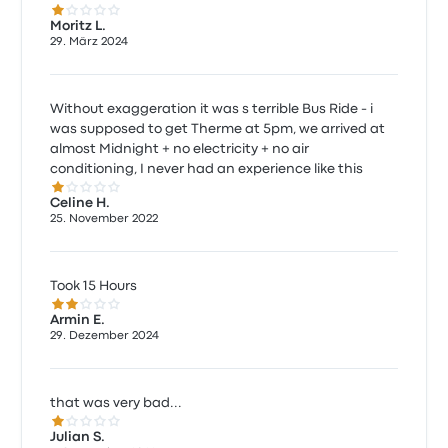
1.0 von 5 Sternen
Moritz L.
29. März 2024
Without exaggeration it was s terrible Bus Ride - i
was supposed to get Therme at 5pm, we arrived at
almost Midnight + no electricity + no air
conditioning, I never had an experience like this
1.0 von 5 Sternen
Celine H.
25. November 2022
Took 15 Hours
2.0 von 5 Sternen
Armin E.
29. Dezember 2024
that was very bad...
1.0 von 5 Sternen
Julian S.