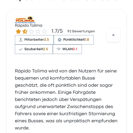
Rápido Tolima
1.7 von 5 Sternen
1.7/5
92 Bewertungen
Mitarbeiter
2.5
Pünktlichkeit
1.8
Sauberkeit
2.5
WLAN
0.1
Rápido Tolima wird von den Nutzern für seine
bequemen und komfortablen Busse
geschätzt, die oft pünktlich sind oder sogar
früher ankommen. Einige Fahrgäste
berichteten jedoch über Verspätungen
aufgrund unerwarteter Zwischenstopps des
Fahrers sowie einer kurzfristigen Stornierung
eines Busses, was als unpraktisch empfunden
wurde.