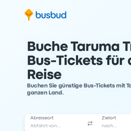
m Suchformular springen
Zur Fußzeile springen
Zum Inhalt springen
Buche Taruma T
Bus-Tickets für
Reise
Buchen Sie günstige Bus-Tickets mit 
ganzen Land.
Abreiseort
Zielort