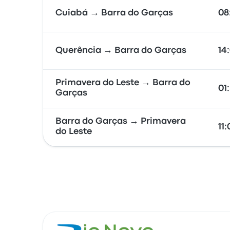
Cuiabá → Barra do Garças
08
Querência → Barra do Garças
14
Primavera do Leste → Barra do
01
Garças
Barra do Garças → Primavera
11
do Leste