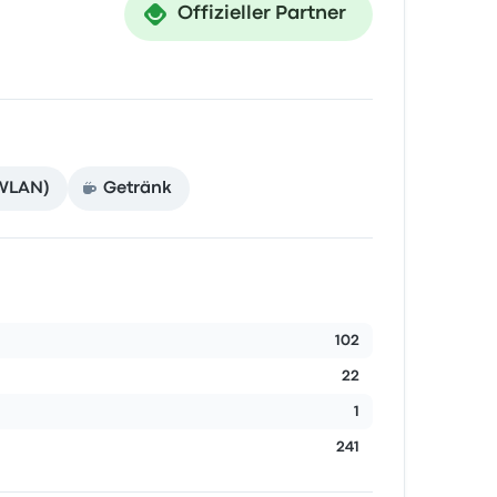
Offizieller Partner
 WLAN)
Getränk
102
22
1
241