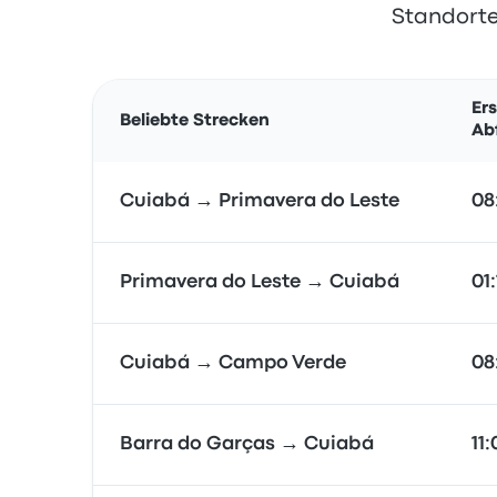
Standorte
Ers
Beliebte Strecken
Ab
Cuiabá → Primavera do Leste
08
Primavera do Leste → Cuiabá
01
Cuiabá → Campo Verde
08
Barra do Garças → Cuiabá
11