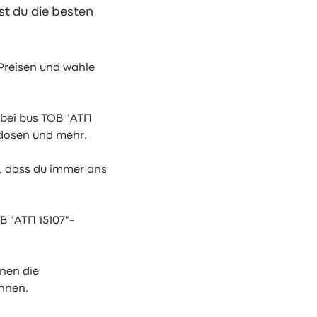
st du die besten
Preisen und wähle
 bei bus ТОВ "АТП
kdosen und mehr.
r, dass du immer ans
В "АТП 15107"-
hnen die
nnen.