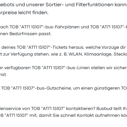
bots und unserer Sortier- und Filterfunktionen kann
preise leicht finden.
ch ТОВ "АТП 15107"-bus-Fahrplänen und ТОВ "АТП 15107"-
inen Bedürfnissen passt.
 deines ТОВ "АТП 15107"-Tickets heraus, welche Vorzüge dir
hrt zur Verfügung stehen, wie z. B. WLAN, Klimaanlage, Stec
er verfügbaren ТОВ "АТП 15107"-bus-Linien stellen wir siche
st.
 ТОВ "АТП 15107"-bus-Gutscheine, um einen günstigeren ТО
nservice von ТОВ "АТП 15107" kontaktieren? Busbud teilt I
 "АТП 15107" mit, damit Sie schnell Kontakt aufnehmen kö