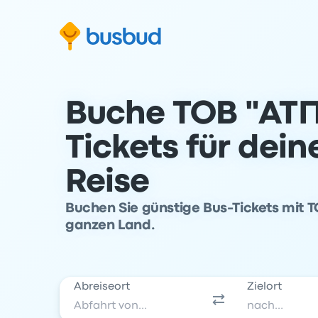
m Suchformular springen
Zur Fußzeile springen
Zum Inhalt springen
Buche ТОВ "АТП
Tickets für dei
Reise
Buchen Sie günstige Bus-Tickets mit Т
ganzen Land.
Abreiseort
Zielort