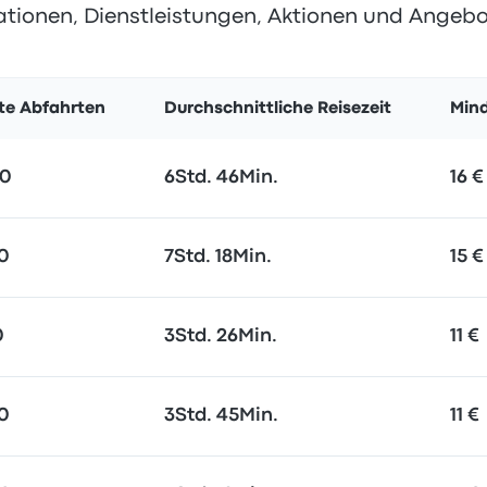
ationen, Dienstleistungen, Aktionen und Angebo
zte Abfahrten
Durchschnittliche Reisezeit
Mind
20
6Std. 46Min.
16 €
0
7Std. 18Min.
15 €
0
3Std. 26Min.
11 €
0
3Std. 45Min.
11 €