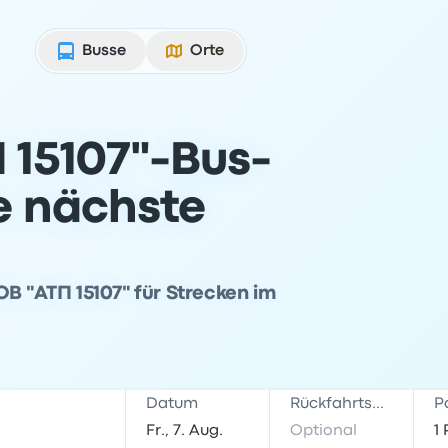
Busse
Orte
 15107"-Bus-
ne nächste
ОВ "АТП 15107" für Strecken im
Datum
Rückfahrtsdatum
P