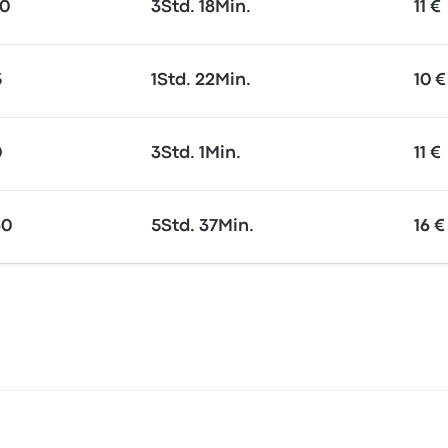
20
3Std. 18Min.
11 €
5
1Std. 22Min.
10 €
0
3Std. 1Min.
11 €
30
5Std. 37Min.
16 €