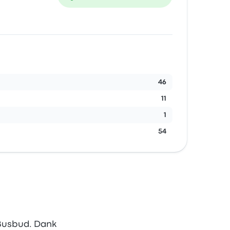
46
11
1
54
 Busbud. Dank