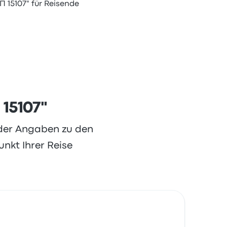
П 15107" für Reisende
 15107"
oder Angaben zu den
nkt Ihrer Reise