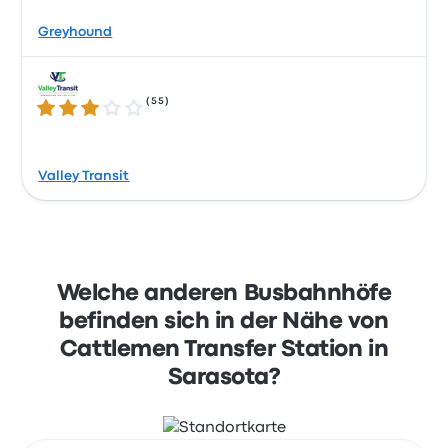
Greyhound
(
55
)
3.2 von 5 Sternen
Valley Transit
Welche anderen Busbahnhöfe
befinden sich in der Nähe von
Cattlemen Transfer Station in
Sarasota?