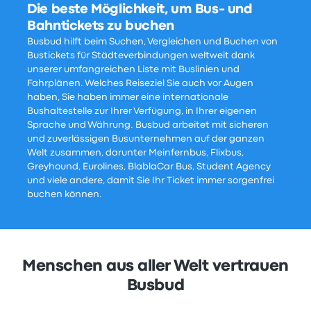
Die beste Möglichkeit, um Bus- und
Bahntickets zu buchen
Busbud hilft beim Suchen, Vergleichen und Buchen von
Bustickets für Städteverbindungen weltweit dank
unserer umfangreichen Liste mit Buslinien und
Fahrplänen. Welches Reiseziel Sie auch vor Augen
haben, Sie haben immer eine internationale
Bushaltestelle zur Ihrer Verfügung, in Ihrer eigenen
Sprache und Währung. Busbud arbeitet mit sicheren
und zuverlässigen Busunternehmen auf der ganzen
Welt zusammen, darunter Meinfernbus, Flixbus,
Greyhound, Eurolines, BlablaCar Bus, Student Agency
und viele andere, damit Sie Ihr Ticket immer sorgenfrei
buchen können.
Menschen aus aller Welt vertrauen
Busbud