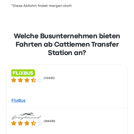
*Diese Abfahrt findet morgen statt
Welche Busunternehmen bieten
Fahrten ab Cattlemen Transfer
Station an?
(
15021
)
3.5 von 5 Sternen
FlixBus
(
88031
)
3.5 von 5 Sternen