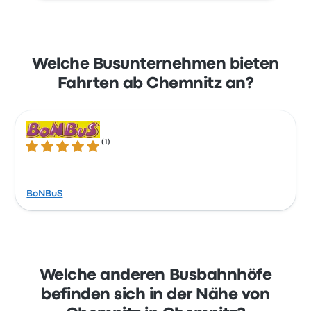
Welche Busunternehmen bieten
Fahrten ab Chemnitz an?
(
1
)
5.0 von 5 Sternen
BoNBuS
Welche anderen Busbahnhöfe
befinden sich in der Nähe von