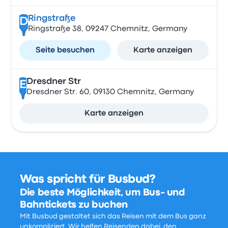
Ringstraße
D
Ringstraße 38, 09247 Chemnitz, Germany
Seite besuchen
Karte anzeigen
Dresdner Str
E
Dresdner Str. 60, 09130 Chemnitz, Germany
Karte anzeigen
Was spricht für Busbud?
Die beste Möglichkeit, um Bus- und
Bahntickets zu buchen
Mit Busbud gestaltet sich das Reisen mit dem Bus ganz
unkompliziert. Wir helfen Reisenden dabei, den