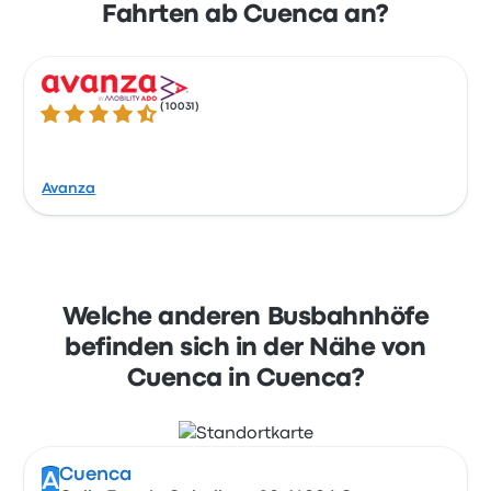
Fahrten ab Cuenca an?
(
10031
)
4.3 von 5 Sternen
Avanza
Welche anderen Busbahnhöfe
befinden sich in der Nähe von
Cuenca in Cuenca?
Cuenca
A