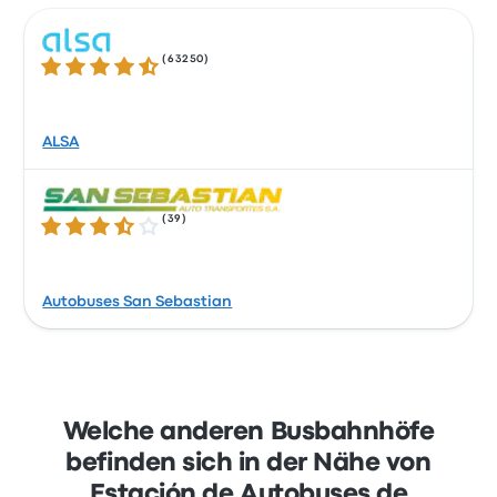
(
63250
)
4.3 von 5 Sternen
ALSA
(
39
)
3.4 von 5 Sternen
Autobuses San Sebastian
Welche anderen Busbahnhöfe
befinden sich in der Nähe von
Estación de Autobuses de