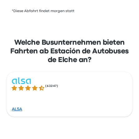
*Diese Abfahrt findet morgen statt
Welche Busunternehmen bieten
Fahrten ab Estación de Autobuses
de Elche an?
(
63247
)
4.3 von 5 Sternen
ALSA