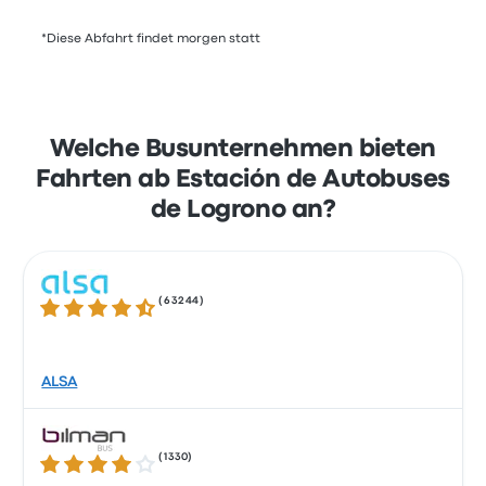
*Diese Abfahrt findet morgen statt
Welche Busunternehmen bieten
Fahrten ab Estación de Autobuses
de Logrono an?
(
63244
)
4.3 von 5 Sternen
ALSA
(
1330
)
4.2 von 5 Sternen