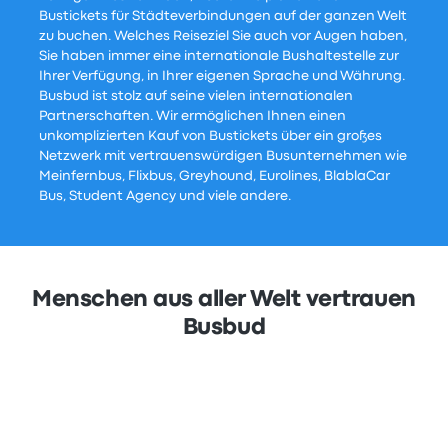
Bustickets für Städteverbindungen auf der ganzen Welt
zu buchen. Welches Reiseziel Sie auch vor Augen haben,
Sie haben immer eine internationale Bushaltestelle zur
Ihrer Verfügung, in Ihrer eigenen Sprache und Währung.
Busbud ist stolz auf seine vielen internationalen
Partnerschaften. Wir ermöglichen Ihnen einen
unkomplizierten Kauf von Bustickets über ein großes
Netzwerk mit vertrauenswürdigen Busunternehmen wie
Meinfernbus, Flixbus, Greyhound, Eurolines, BlablaCar
Bus, Student Agency und viele andere.
Menschen aus aller Welt vertrauen
Busbud