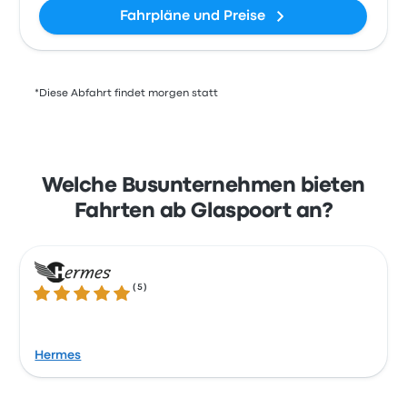
Fahrpläne und Preise
*Diese Abfahrt findet morgen statt
Welche Busunternehmen bieten
Fahrten ab Glaspoort an?
(
5
)
4.8 von 5 Sternen
Hermes