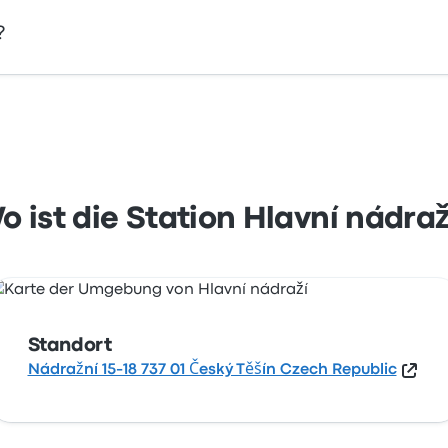
?
 15-18 737 01 Český Těšín Czech Republic. Sehen Sie sich d
o ist die Station Hlavní nádraž
Standort
Nádražní 15-18 737 01 Český Těšín Czech Republic