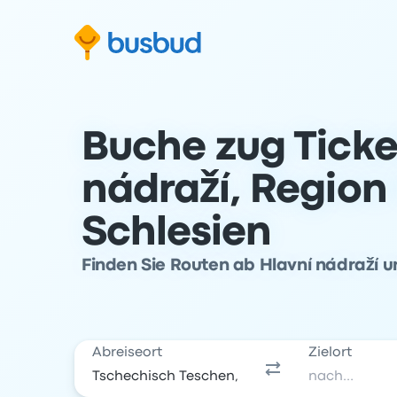
m Suchformular springen
Zur Fußzeile springen
Zum Inhalt springen
Buche zug Ticke
nádraží, Region
Schlesien
Finden Sie Routen ab Hlavní nádraží u
Abreiseort
Zielort