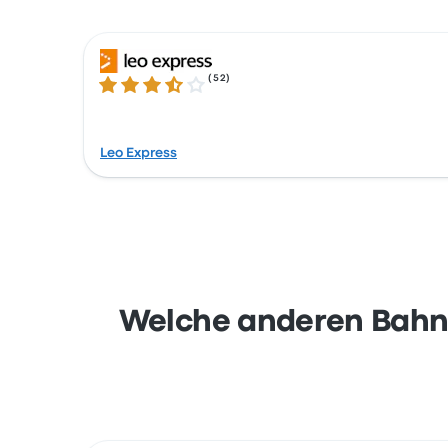
(
52
)
3.5 von 5 Sternen
Leo Express
Welche anderen Bahnhö