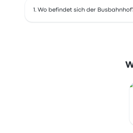
Wo befindet sich der Busbahnhof
Die Adresse von Hlavní nádraží ist Nádražní
Teschen auf einer Karte an.
W