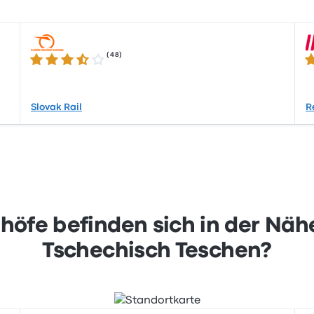
(
48
)
3.7 von 5 Sternen
4.
Slovak Rail
R
fe befinden sich in der Nähe
Tschechisch Teschen?