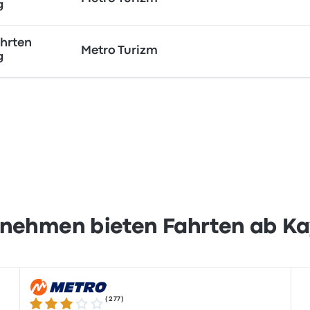
g
hrten
Metro Turizm
g
nehmen bieten Fahrten ab Kay
(
277
)
2.8 von 5 Sternen