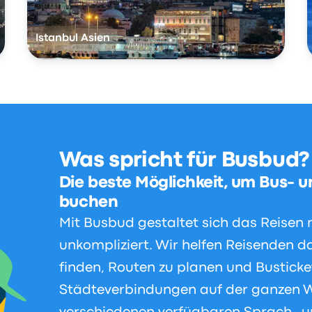
Istanbul Asien
Was spricht für Busbud?
Die beste Möglichkeit, um Bus- u
buchen
Mit Busbud gestaltet sich das Reisen
unkompliziert. Wir helfen Reisenden da
finden, Routen zu planen und Busticke
Städteverbindungen auf der ganzen W