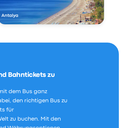
Antalya
nd Bahntickets zu
 mit dem Bus ganz
bei, den richtigen Bus zu
ts für
elt zu buchen. Mit den