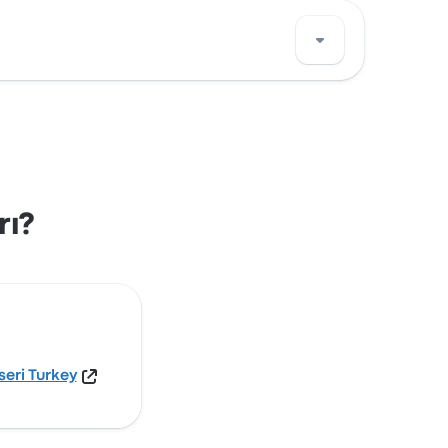
/Kayseri Turkey. Sehen Sie sich den Standort
rı?
eri Turkey