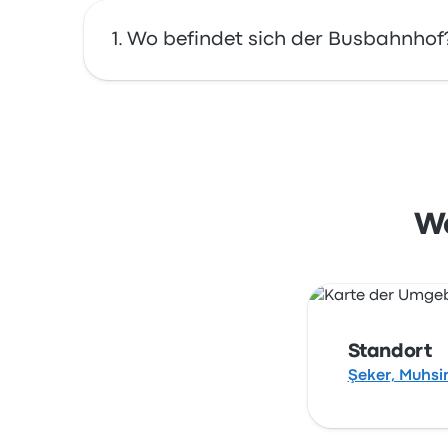
Wo befindet sich der Busbahnhof
Die Adresse von Kayseri Otogarı ist Şeker, M
dieser Bushaltestelle in Kayseri auf einer Kar
Wo
Standort
Şeker, Muhsin