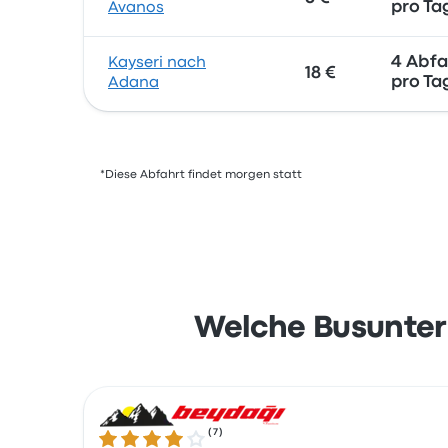
pro Ta
Avanos
4 Abfa
Kayseri nach
18 €
pro Ta
Adana
*Diese Abfahrt findet morgen statt
Welche Busunter
(
7
)
4.2 von 5 Sternen