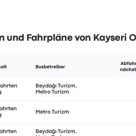
n und Fahrpläne von Kayseri O
Abfahr
eit
Busbetreiber
nächst
fahrten
Beydağı Turizm,
g
Metro Turizm
ahrten
Metro Turizm
g
ahrten
Beydağı Turizm,