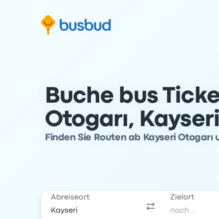
m Suchformular springen
Zur Fußzeile springen
Zum Inhalt springen
Buche bus Ticke
Otogarı, Kayser
Finden Sie Routen ab Kayseri Otogarı 
Abreiseort
Zielort