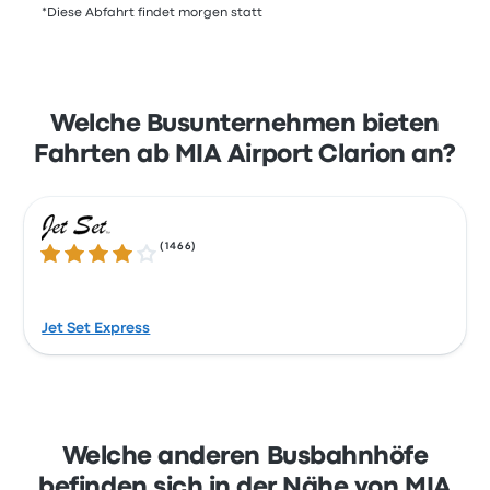
*Diese Abfahrt findet morgen statt
Welche Busunternehmen bieten
Fahrten ab MIA Airport Clarion an?
(
1466
)
4.2 von 5 Sternen
Jet Set Express
Welche anderen Busbahnhöfe
befinden sich in der Nähe von MIA