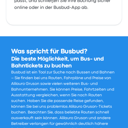
passt, und schließen Sie Ihre Buchung sicher
online oder in der Busbud-App ab.
Was spricht für Busbud?
Die beste Möglichkeit, um Bus- und
Bahntickets zu buchen
Busbud ist ein Tool zur Suche nach Bussen und Bahnen
– Sie finden bei uns Routen, Fahrpläne und Preise von
Alilauro Gruson sowie vielen weiteren Bus- und
Bahnunternehmen. Sie können Preise, Fahrtzeiten und
Ausstattung vergleichen, wenn Sie nach Routen
suchen. Haben Sie die passende Reise gefunden,
können Sie bei uns problemlos Alilauro Gruson-Tickets
buchen. Beachten Sie, dass beliebte Routen schnell
ausverkauft sein können. Alilauro Gruson und andere
Betreiber verlangen für gewöhnlich deutlich höhere