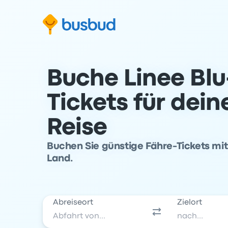
m Suchformular springen
Zur Fußzeile springen
Zum Inhalt springen
Buche Linee Blu
Tickets für dei
Reise
Buchen Sie günstige Fähre-Tickets mit
Land.
Abreiseort
Zielort