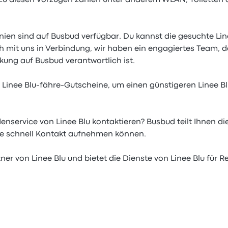
. Zu diesen Vorzügen zählen unter anderem WLAN, Toiletten
inien sind auf Busbud verfügbar. Du kannst die gesuchte Li
ch mit uns in Verbindung, wir haben ein engagiertes Team, da
kung auf Busbud verantwortlich ist.
 Linee Blu-fähre-Gutscheine, um einen günstigeren Linee Bl
nservice von Linee Blu kontaktieren? Busbud teilt Ihnen d
Sie schnell Kontakt aufnehmen können.
tner von Linee Blu und bietet die Dienste von Linee Blu für R