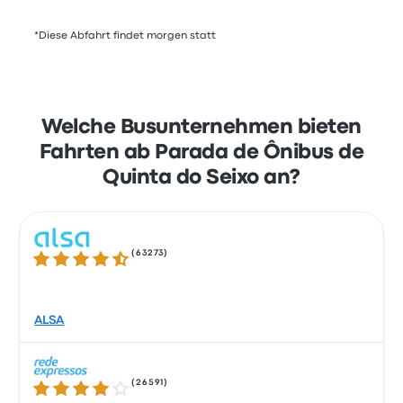
*Diese Abfahrt findet morgen statt
Welche Busunternehmen bieten
Fahrten ab Parada de Ônibus de
Quinta do Seixo an?
(
63273
)
4.3 von 5 Sternen
ALSA
(
26591
)
4.2 von 5 Sternen