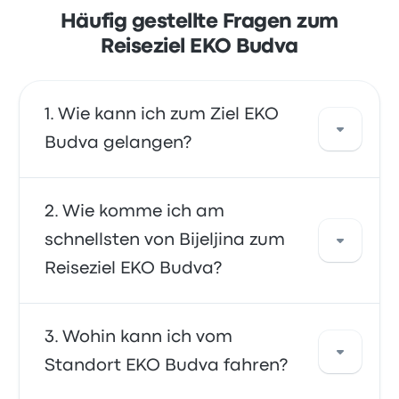
Häufig gestellte Fragen zum
Reiseziel EKO Budva
Wie kann ich zum Ziel EKO
Budva gelangen?
Mit dem Verkehrsmittel bus haben Sie eine
Wie komme ich am
direkte Verbindung zu Ihrem Reiseziel.
schnellsten von Bijeljina zum
Alternativ können Sie auch ein Taxi nehmen
Reiseziel EKO Budva?
oder einen Mitfahrdienst nutzen.
Die schnellste Anreise zum und Abreise vom
Wohin kann ich vom
Standort EKO Budva ist per bus – damit
Standort EKO Budva fahren?
erreichen Sie Ihr Ziel auf bequeme Weise. Die