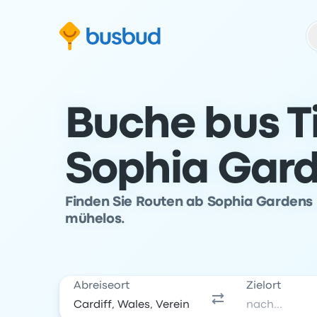
m Suchformular springen
Zur Fußzeile springen
Zum Inhalt springen
Buche bus T
Sophia Gard
Finden Sie Routen ab Sophia Gardens 
mühelos.
Abreiseort
Zielort