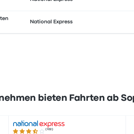
rten
National Express
nehmen bieten Fahrten ab So
(
102
)
3.5 von 5 Sternen