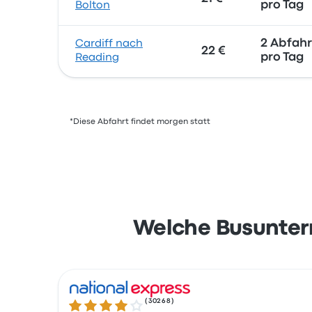
pro Tag
Bolton
2 Abfah
Cardiff nach
22 €
pro Tag
Reading
*Diese Abfahrt findet morgen statt
Welche Busunter
(
30268
)
4.2 von 5 Sternen