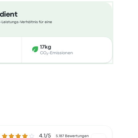
edient
-Leistungs-Verhältnis für eine
17kg
CO₂-Emissionen
4.1 von 5 Sternen
4.1/5
5.187 Bewertungen