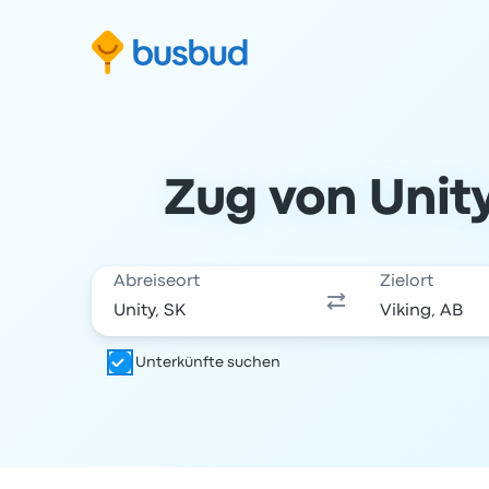
m Suchformular springen
Zur Fußzeile springen
Zum Inhalt springen
Zug von Unity
Abreiseort
Zielort
Unterkünfte suchen