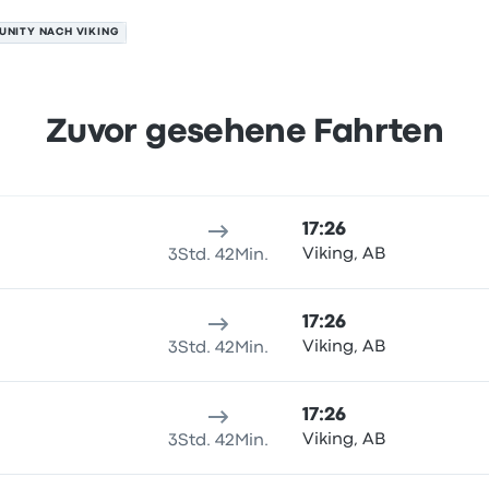
UNITY NACH VIKING
Zuvor gesehene Fahrten
 August
sort
Reisedauer
Ankunftszeit
Ankunftsort
Preis und Buchun
17:26
Viking, AB
3Std. 42Min.
17:26
Viking, AB
3Std. 42Min.
17:26
Viking, AB
3Std. 42Min.