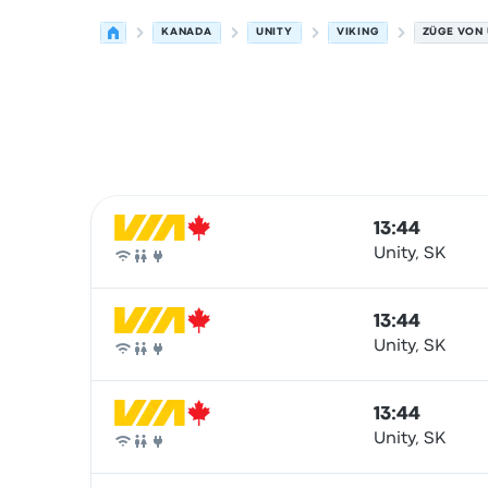
KANADA
UNITY
VIKING
ZÜGE VON 
Nächste Abfahrten von Unity nach Viking am 8.
Betrieben von
Fahrzeugtyp
Abfahrtszeit
Abfahrt
13:44
Unity, SK
Zug
13:44
Unity, SK
Zug
13:44
Unity, SK
Zug