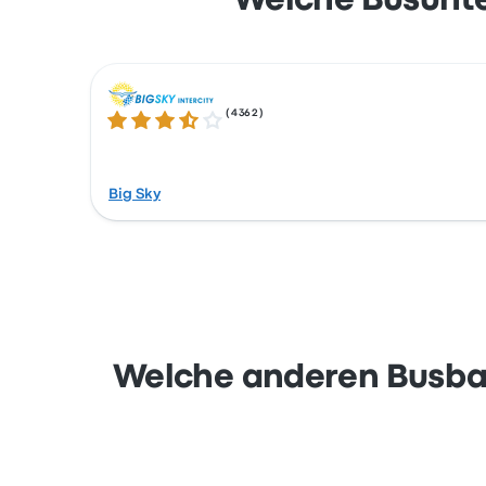
Welche Busunte
(
4362
)
3.5 von 5 Sternen
Big Sky
Welche anderen Busbah