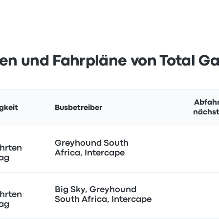
en und Fahrpläne von Total G
Abfahr
gkeit
Busbetreiber
nächst
Greyhound South
hrten
Africa, Intercape
Tag
Big Sky, Greyhound
hrten
South Africa, Intercape
Tag