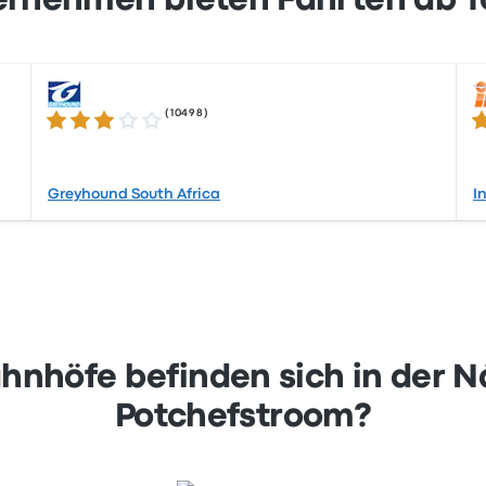
rnehmen bieten Fahrten ab T
(
10498
)
3.2 von 5 Sternen
3.
Greyhound South Africa
I
nhöfe befinden sich in der Nä
Potchefstroom?