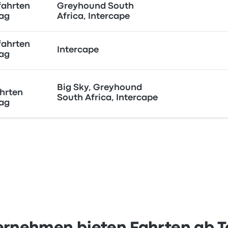
fahrten
Greyhound South
Tag
Africa, Intercape
fahrten
Intercape
Tag
Big Sky, Greyhound
hrten
South Africa, Intercape
Tag