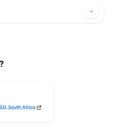
room, 2531, South Africa. Sehen Sie sich
?
31, South Africa