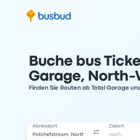
m Suchformular springen
Zur Fußzeile springen
Zum Inhalt springen
Buche bus Ticke
Garage, North-
Finden Sie Routen ab Total Garage und
Abreiseort
Zielort