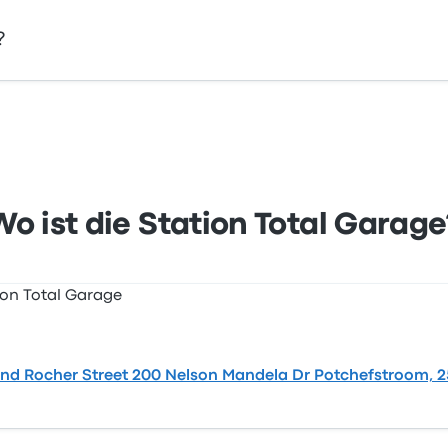
?
ge, N12 and Rocher Street 200 Nelson Mandela Dr Potchefst
fstroom auf einer Karte an.
Wo ist die Station Total Garage
and Rocher Street 200 Nelson Mandela Dr Potchefstroom, 25