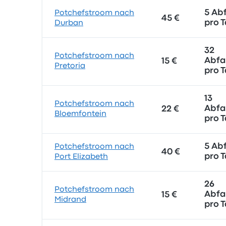
5 Ab
Potchefstroom nach
45 €
pro 
Durban
32
Potchefstroom nach
Abfa
15 €
Pretoria
pro 
13
Potchefstroom nach
Abfa
22 €
Bloemfontein
pro 
5 Ab
Potchefstroom nach
40 €
pro 
Port Elizabeth
26
Potchefstroom nach
Abfa
15 €
Midrand
pro 