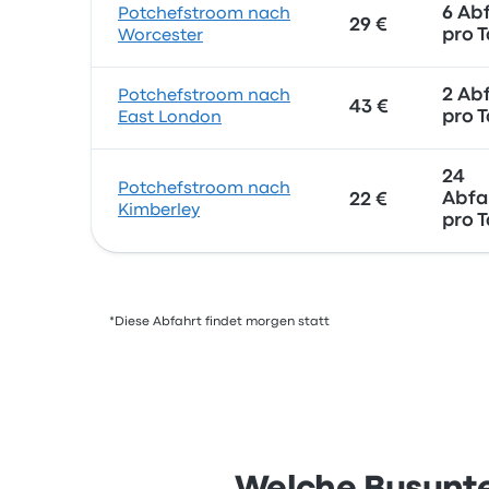
6 Ab
Potchefstroom nach
29 €
pro 
Worcester
2 Ab
Potchefstroom nach
43 €
pro 
East London
24
Potchefstroom nach
Abfa
22 €
Kimberley
pro 
*Diese Abfahrt findet morgen statt