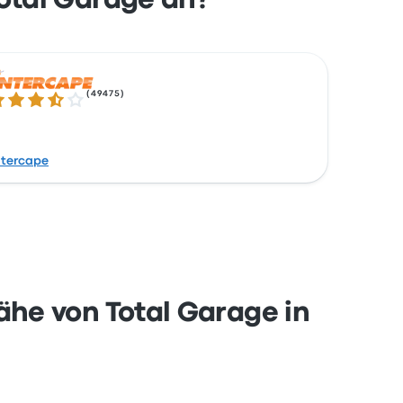
otal Garage an?
(
49475
)
5 von 5 Sternen
ntercape
he von Total Garage in