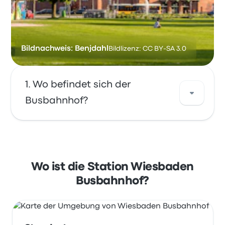
Bildnachweis: Benjdahl
Bildlizenz: CC BY-SA 3.0
Wo befindet sich der
Busbahnhof?
Die Adresse von Wiesbaden Busbahnhof ist
Salzbachstraße 65189 Wiesbaden Germany.
Sehen Sie sich den Standort dieser
Wo ist die Station Wiesbaden
Bushaltestelle in Wiesbaden auf einer Karte
Busbahnhof?
an.