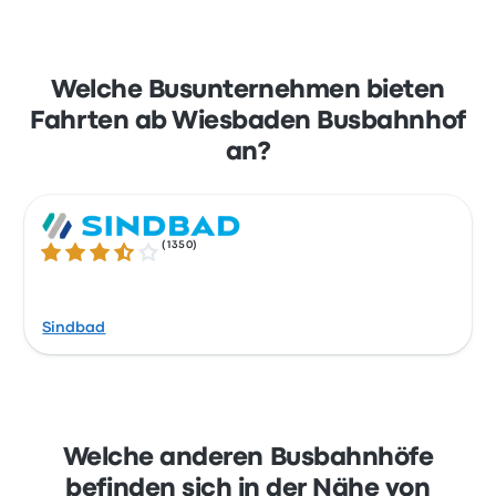
Welche Busunternehmen bieten
Fahrten ab Wiesbaden Busbahnhof
an?
(
1350
)
3.6 von 5 Sternen
Sindbad
Welche anderen Busbahnhöfe
befinden sich in der Nähe von