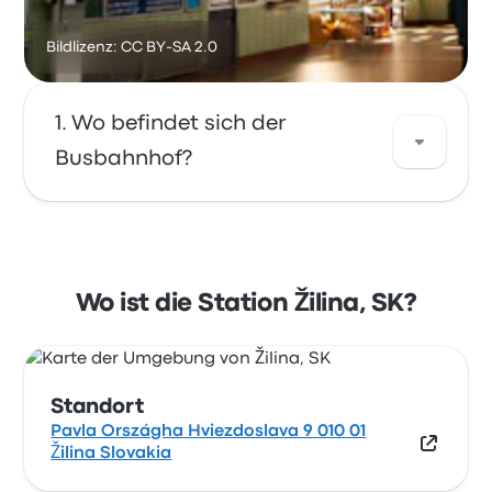
Bildlizenz: CC BY-SA 2.0
Wo befindet sich der
Busbahnhof?
Die Adresse von Žilina, SK ist Pavla Országha
Hviezdoslava 9 010 01 Žilina Slovakia. Sehen
Sie sich den Standort dieser Bushaltestelle in
Wo ist die Station Žilina, SK?
Sillein auf einer Karte an.
Standort
Pavla Országha Hviezdoslava 9 010 01
Žilina Slovakia