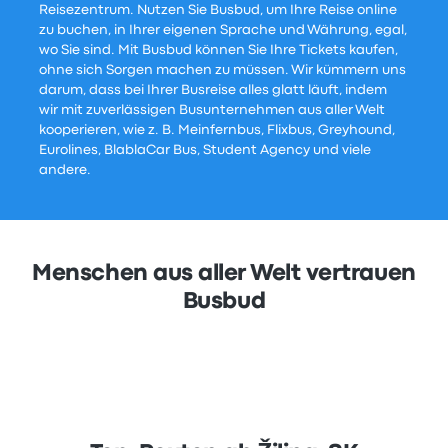
Reisezentrum. Nutzen Sie Busbud, um Ihre Reise online
zu buchen, in Ihrer eigenen Sprache und Währung, egal,
wo Sie sind. Mit Busbud können Sie Ihre Tickets kaufen,
ohne sich Sorgen machen zu müssen. Wir kümmern uns
darum, dass bei Ihrer Busreise alles glatt läuft, indem
wir mit zuverlässigen Busunternehmen aus aller Welt
kooperieren, wie z. B. Meinfernbus, Flixbus, Greyhound,
Eurolines, BlablaCar Bus, Student Agency und viele
andere.
Menschen aus aller Welt vertrauen
Busbud