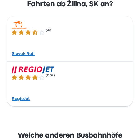
Fahrten ab Žilina, SK an?
(
48
)
3.7 von 5 Sternen
Slovak Rail
(
1102
)
4.1 von 5 Sternen
RegioJet
Welche anderen Busbahnhöfe