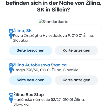
befinden sich in der Nähe von Žilina,
SK in Sillein?
Žilina, SK
A
Pavla Országha Hviezdoslava 9, 010 01 Žilina,
Slovakia
Seite besuchen
Karte anzeigen
Zilina Autobusova Stanica
B
1. mája 735/30, 010 01 Žilina, Slovakia
Seite besuchen
Karte anzeigen
Žilina Bus Stop
C
Mariánske námestie 52/27, 010 01 Žilina,
Slovakia