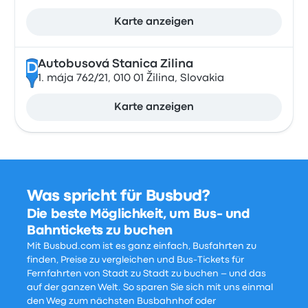
Karte anzeigen
Autobusová Stanica Zilina
D
1. mája 762/21, 010 01 Žilina, Slovakia
Karte anzeigen
Was spricht für Busbud?
Die beste Möglichkeit, um Bus- und
Bahntickets zu buchen
Mit Busbud.com ist es ganz einfach, Busfahrten zu
finden, Preise zu vergleichen und Bus-Tickets für
Fernfahrten von Stadt zu Stadt zu buchen – und das
auf der ganzen Welt. So sparen Sie sich mit uns einmal
den Weg zum nächsten Busbahnhof oder