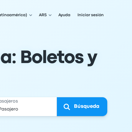
atinoamérica)
ARS
Ayuda
Iniciar sesión
a: Boletos y
asajeros
Búsqueda