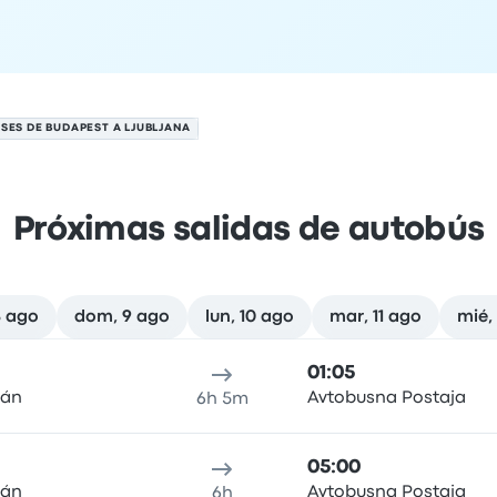
SES DE BUDAPEST A LJUBLJANA
Próximas salidas de autobús
8 ago
dom, 9 ago
lun, 10 ago
mar, 11 ago
mié,
a el 7 de agosto
cación de salida
Duración del viaje
Hora de llegada
Ubicaci
01:05
mán
Avtobusna Postaja
6h 5m
05:00
mán
Avtobusna Postaja
6h