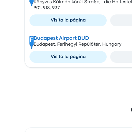
Könyves Kálmán körút Straße, , die Haltestel
901, 918, 937
Visita la página
Budapest Airport BUD
F
Budapest, Ferihegyi Repülőtér, Hungary
Visita la página