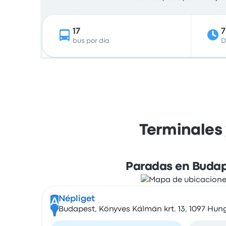
17
bus por día
D
Terminales 
Paradas en Buda
Népliget
A
Budapest, Könyves Kálmán krt. 13, 1097 Hun