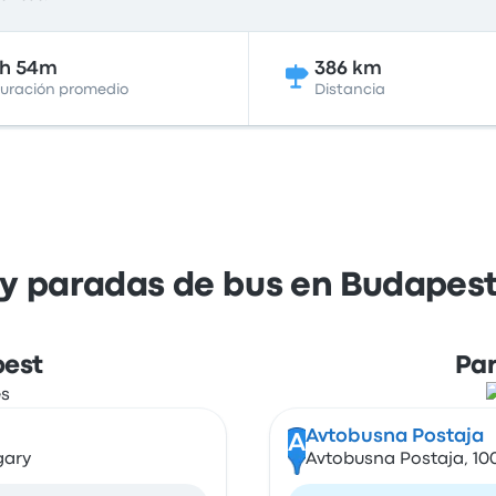
7h 54m
386 km
uración promedio
Distancia
y paradas de bus en Budapest
pest
Par
Avtobusna Postaja
A
gary
Avtobusna Postaja, 100