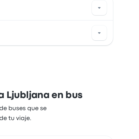
$ 78.594, puedes encontrar pasajes que
e más rápido dura alrededor de 16 horas 37
a Ljubljana en bus
 de buses que se
e tu viaje.