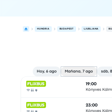
HUNGRIA
BUDAPEST
LJUBLJANA
BU
Hoy, 6 ago
Mañana, 7 ago
sáb, 
Próximas salidas desde Budapest hacia Ljubljan
Operado por
Tipo de vehículo
Hora de salida
Ubi
19:00
Könyves Kál
Autobús
23:00
Könyves Kál