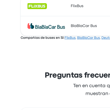
FlixBus
FlixBus ofrece 17 buses diarios de Budapest 
BlaBlaCar Bus
cuestan desde $ 36.175. El viaje entre las d
Compañías de buses en SI:
FlixBus
,
BlaBlaCar Bus
,
Deut
BlaBlaCar Bus ofrece 2 salidas diarias y pue
minutos. BlaBlaCar Bus ofrece una solución 
Preguntas frecuen
Ten en cuenta q
muestran a