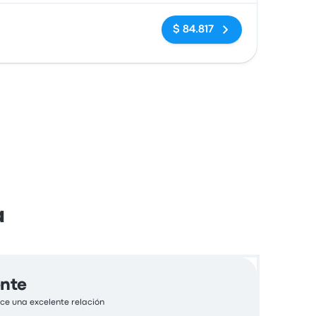
Sin etiquetas
$ 84.817
a
ente
ce una excelente relación