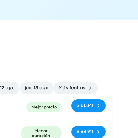
 12 ago
jue, 13 ago
Más fechas
ón de llegada
Recomendado
Precio y enlace de compra
$ 61.841
Mejor precio
Menor
$ 68.911
duración