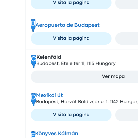
Visita la página
B
Aeropuerto de Budapest
Visita la página
Kelenföld
C
Budapest, Etele tér 11, 1115 Hungary
Ver mapa
Mexikói út
D
Budapest, Horvát Boldizsár u. 1, 1142 Hungar
Visita la página
Könyves Kálmán
E