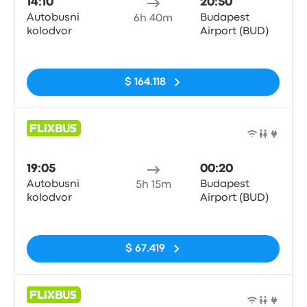
14:10
20:50
Autobusni
Budapest
6h 40m
kolodvor
Airport (BUD)
Sin etiquetas
$ 164.118
Auto
19:05
00:20
Autobusni
Budapest
5h 15m
kolodvor
Airport (BUD)
Sin etiquetas
$ 67.419