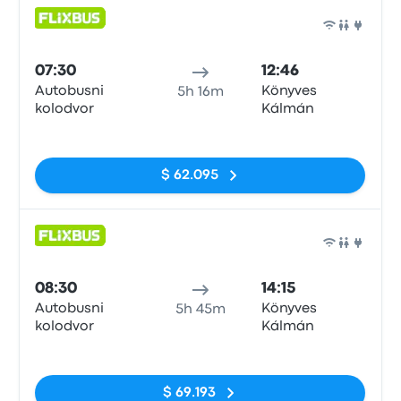
Auto
07:30
12:46
Autobusni
Könyves
5h 16m
kolodvor
Kálmán
Sin etiquetas
$ 62.095
Auto
08:30
14:15
Autobusni
Könyves
5h 45m
kolodvor
Kálmán
Sin etiquetas
$ 69.193