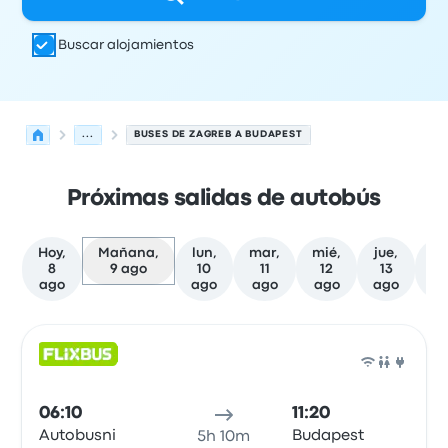
Buscar alojamientos
...
BUSES DE ZAGREB A BUDAPEST
Próximas salidas de autobús
Hoy,
Mañana,
lun,
mar,
mié,
jue,
vi
8
9 ago
10
11
12
13
1
ago
ago
ago
ago
ago
a
Próximas salidas desde Zagreb hacia Budapest el 9 de 
Operado por
Tipo de vehículo
Hora de salida
Ubicación d
Auto
06:10
11:20
Autobusni
Budapest
5h 10m