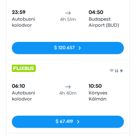
Auto
23:59
04:50
Autobusni
Budapest
4h 51m
kolodvor
Airport (BUD)
Sin etiquetas
$ 120.657
Auto
06:10
10:50
Autobusni
Könyves
4h 40m
kolodvor
Kálmán
Sin etiquetas
$ 67.419