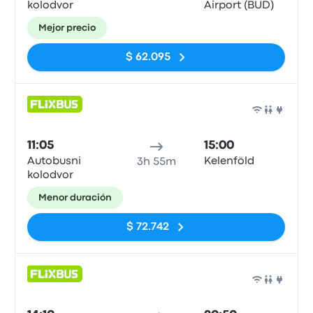
kolodvor
Airport (BUD)
Mejor precio
$ 62.095
Auto
11:05
15:00
Autobusni
Kelenföld
3h 55m
kolodvor
Menor duración
$ 72.742
Auto