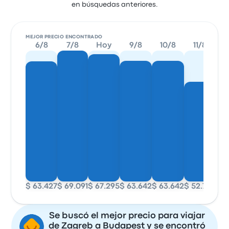
en búsquedas anteriores.
MEJOR PRECIO ENCONTRADO
6/8
7/8
Hoy
9/8
10/8
11/8
1
$ 63.427
$ 69.091
$ 67.295
$ 63.642
$ 63.642
$ 52.728
$ 5
Se buscó el mejor precio para viajar
de Zagreb a Budapest y se encontró